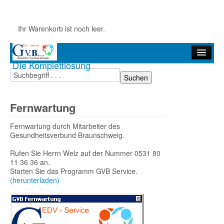
Ihr Warenkorb ist noch leer.
DIe Komplettlösung
Startseite
Hardware
Fernwartung
GVB-Produkte
Fernwartung durch Mitarbeiter des
MEDICAL OFFICE
Gesundheitsverbund Braunschweig.
Rufen Sie Herrn Welz auf der Nummer 0531 80
Jetzt wechseln
11 36 36 an.
Starten Sie das Programm GVB Service.
Fernwartung
(herunterladen)